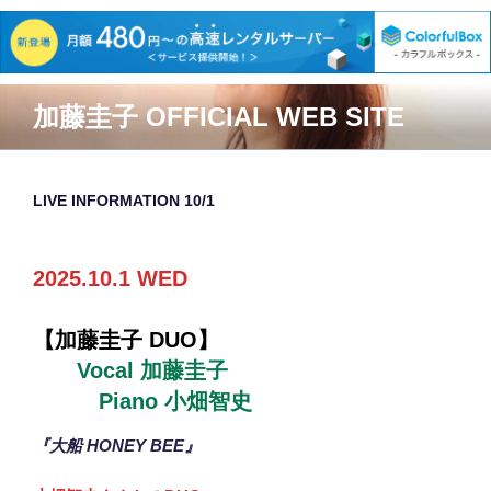
コ
加藤圭子 OFFICIAL WEB SITE
ン
テ
ン
ツ
LIVE INFORMATION 10/1
へ
ス
2025.10.1 WED
キ
ッ
プ
【
加藤圭子 DUO】
Vocal 加藤圭子
Piano 小畑智史
『大船 HONEY BEE』