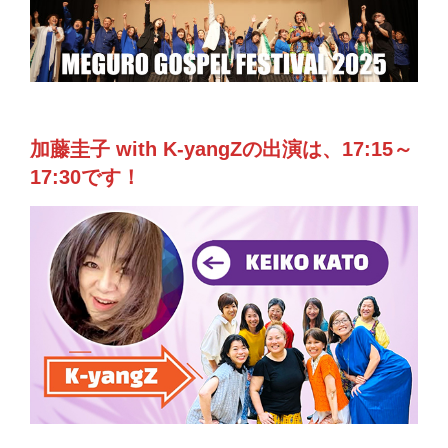
加藤圭子 with K-yangZの出演は、17:15～
17:30です！