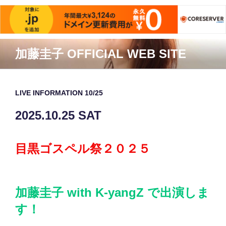
コ
加藤圭子 OFFICIAL WEB SITE
ン
テ
ン
ツ
LIVE INFORMATION 10/25
へ
2025.10.25 SAT
ス
キ
ッ
目黒ゴスペル祭２０２５
プ
加藤圭子 with K-yangZ で出演しま
す！