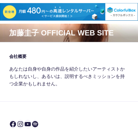
コ
加藤圭子 OFFICIAL WEB SITE
ン
テ
ン
ツ
会社概要
へ
あなたは自身や自身の作品を紹介したいアーティストか
ス
もしれないし、あるいは、説明するべきミッションを持
キ
つ企業かもしれません。
ッ
プ
Facebook
Instagram
YouTube
Spotify