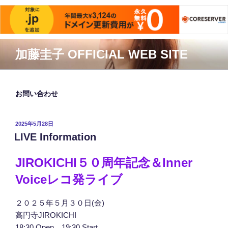
コ
加藤圭子 OFFICIAL WEB SITE
ン
テ
ン
ツ
お問い合わせ
へ
ス
投
2025年5月28日
キ
稿
LIVE Information
ッ
日:
プ
JIROKICHI５０周年記念＆Inner
Voiceレコ発ライブ
２０２５年５月３０日(金)
高円寺JIROKICHI
18:30 Open 19:30 Start